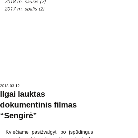
2018 m. sausis
(2)
2 įrašai
2017 m. spalis
(2)
2 įrašai
2018-03-12
Ilgai lauktas
dokumentinis filmas
“Sengirė”
Kviečiame pasižvalgyti po įspūdingus 