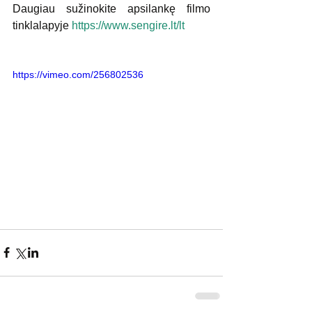
Daugiau sužinokite apsilankę filmo 
tinklalapyje 
https://www.sengire.lt/lt 
https://vimeo.com/256802536