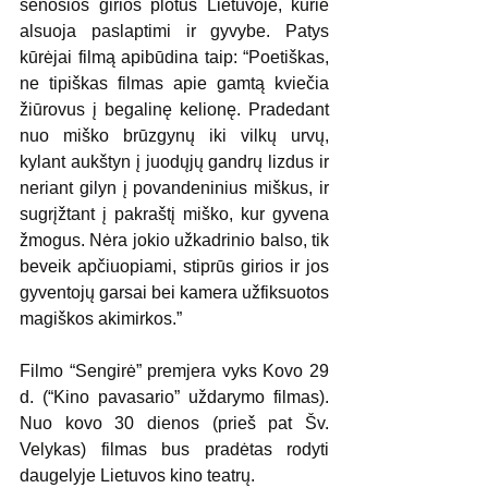
senosios girios plotus Lietuvoje, kurie 
alsuoja paslaptimi ir gyvybe. Patys 
kūrėjai filmą apibūdina taip: “Poetiškas, 
ne tipiškas filmas apie gamtą kviečia 
žiūrovus į begalinę kelionę. Pradedant 
nuo miško brūzgynų iki vilkų urvų, 
kylant aukštyn į juodųjų gandrų lizdus ir 
neriant gilyn į povandeninius miškus, ir 
sugrįžtant į pakraštį miško, kur gyvena 
žmogus. Nėra jokio užkadrinio balso, tik 
beveik apčiuopiami, stiprūs girios ir jos 
gyventojų garsai bei kamera užfiksuotos 
magiškos akimirkos.”
Filmo “Sengirė” premjera vyks Kovo 29 
d. (“Kino pavasario” uždarymo filmas). 
Nuo kovo 30 dienos (prieš pat Šv. 
Velykas) filmas bus pradėtas rodyti 
daugelyje Lietuvos kino teatrų.