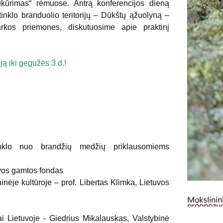
ūrimas“ rėmuose. Antrą konferencijos dieną 
inklo branduolio teritorijų – Dūkštų ąžuolyną – 
rkos priemones, diskutuosime apie praktinį 
ją iki gegužės 3 d.!
inklo nuo brandžių medžių priklausomiems 
uvos gamtos fondas
ėje kultūroje – prof. Libertas Klimka, Lietuvos 
Mokslinin
prognozuo
 Lietuvoje - Giedrius Mikalauskas, Valstybinė 