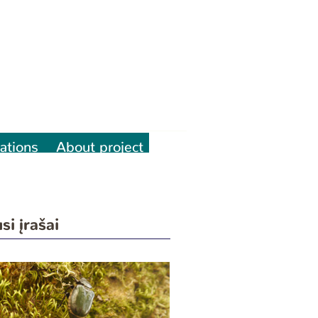
ations
About project
si įrašai