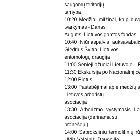
saugomų teritorijų
tarnyba
10:20 Medžiai milžinai, kaip buv
tvarkymas - Danas
Augutis, Lietuvos gamtos fondas
10:40 Niūriaspalvis auksavabali
Giedrius Švitra, Lietuvos
entomologų draugija
11:00 Senieji ąžuolai Lietuvoje 
11:30 Ekskursija po Nacionalinį ce
12:00 Pietūs
13:00 Pastebėjimai apie medžių se
Lietuvos arboristų
asociacija
13:30 Arborizmo vystymasis Latv
asociacija (derinama su
pranešėju)
14:00 Saprokslinių termofilinių rū
Uldis Valainis, Daugpilio