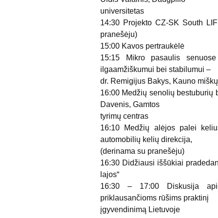
universitetas
14:30 Projekto CZ-SK South LIFE 
pranešėju)
15:00 Kavos pertraukėlė
15:15 Mikro pasaulis senuose 
ilgaamžiškumui bei stabilumui –
dr. Remigijus Bakys, Kauno miškų i
16:00 Medžių senolių bestuburių bi
Davenis, Gamtos
tyrimų centras
16:10 Medžių alėjos palei keliu
automobilių kelių direkcija,
(derinama su pranešėju)
16:30 Didžiausi iššūkiai pradeda
lajos“
16:30 – 17:00 Diskusija api
priklausančioms rūšims praktinį
įgyvendinimą Lietuvoje