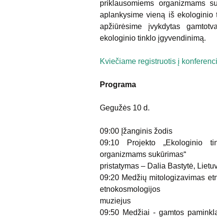
priklausomiems organizmams suk
aplankysime vieną iš ekologinio t
apžiūrėsime įvykdytas gamtotva
ekologinio tinklo įgyvendinimą.
Kviečiame registruotis į konferenci
Programa
Gegužės 10 d.
09:00 Įžanginis žodis
09:10 Projekto „Ekologinio t
organizmams sukūrimas“
pristatymas – Dalia Bastytė, Liet
09:20 Medžių mitologizavimas etnin
etnokosmologijos
muziejus
09:50 Medžiai - gamtos paminklai