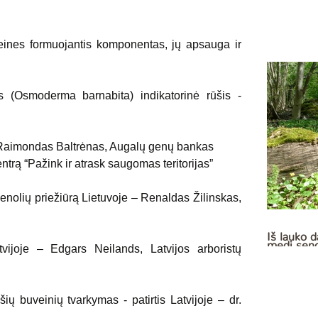
eines formuojantis komponentas, jų apsauga ir 
s (Osmoderma barnabita) indikatorinė rūšis - 
– Raimondas Baltrėnas, Augalų genų bankas
ntrą “Pažink ir atrask saugomas teritorijas”
nolių priežiūrą Lietuvoje – Renaldas Žilinskas, 
Iš lauko 
medį seno
ijoje – Edgars Neilands, Latvijos arboristų 
šių buveinių tvarkymas - patirtis Latvijoje – dr. 