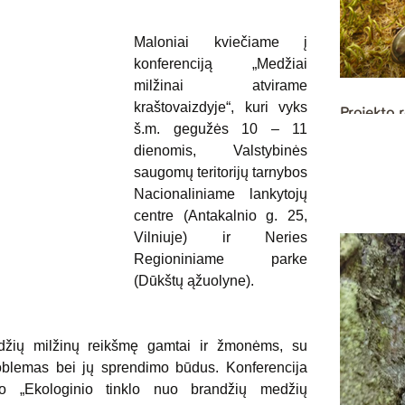
Maloniai kviečiame į 
konferenciją „Medžiai 
milžinai atvirame 
kraštovaizdyje“, kuri vyks 
Projekto r
š.m. gegužės 10 – 11 
dienomis, Valstybinės 
saugomų teritorijų tarnybos 
Nacionaliniame lankytojų 
centre (Antakalnio g. 25, 
Vilniuje) ir Neries 
Regioniniame parke 
(Dūkštų ąžuolyne).
medžių milžinų reikšmę gamtai ir žmonėms, su 
oblemas bei jų sprendimo būdus. Konferencija 
 „Ekologinio tinklo nuo brandžių medžių 