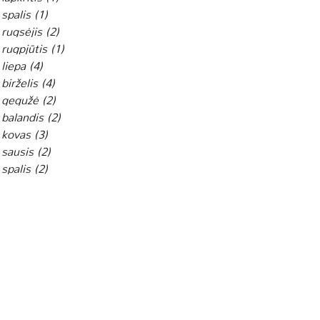
spalis
(1)
1 įrašas
rugsėjis
(2)
2 įrašai
rugpjūtis
(1)
1 įrašas
liepa
(4)
4 įrašai
birželis
(4)
4 įrašai
 gegužė
(2)
2 įrašai
balandis
(2)
2 įrašai
 kovas
(3)
3 įrašai
sausis
(2)
2 įrašai
spalis
(2)
2 įrašai