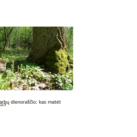
darbų dienoraščio: kas matėt
lį?