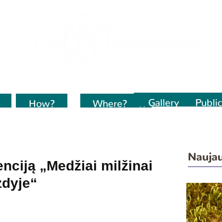
Gallery
Public
How?
Kur dirbame?
Where?
Naujau
nciją „Medžiai milžinai
zdyje“