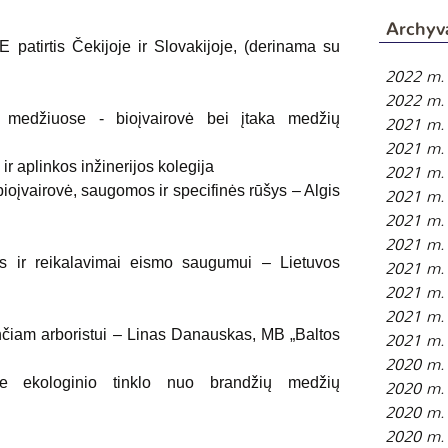
Archyv
patirtis Čekijoje ir Slovakijoje, (derinama su 
2022 m.
2022 m. 
medžiuose - bioįvairovė bei įtaka medžių 
2021 m.
2021 m. 
r aplinkos inžinerijos kolegija
2021 m. 
oįvairovė, saugomos ir specifinės rūšys – Algis 
2021 m. 
2021 m. 
2021 m.
s ir reikalavimai eismo saugumui – Lietuvos 
2021 m. 
2021 m.
2021 m. 
nčiam arboristui – Linas Danauskas, MB „Baltos 
2021 m. 
2020 m. 
e ekologinio tinklo nuo brandžių medžių 
2020 m. 
2020 m. 
2020 m. 