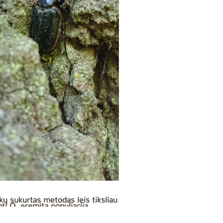
kų sukurtas metodas leis tiksliau
ti O. eremita populiaciją