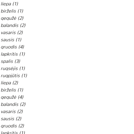
liepa
(1)
1 įrašas
birželis
(1)
1 įrašas
 gegužė
(2)
2 įrašai
balandis
(2)
2 įrašai
vasaris
(2)
2 įrašai
sausis
(1)
1 įrašas
 gruodis
(4)
4 įrašai
lapkritis
(1)
1 įrašas
spalis
(3)
3 įrašai
rugsėjis
(1)
1 įrašas
rugpjūtis
(1)
1 įrašas
liepa
(2)
2 įrašai
birželis
(1)
1 įrašas
 gegužė
(4)
4 įrašai
balandis
(2)
2 įrašai
vasaris
(2)
2 įrašai
sausis
(2)
2 įrašai
 gruodis
(2)
2 įrašai
lapkritis
(1)
1 įrašas