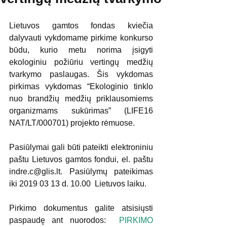
Lietuvos gamtos fondas kviečia 
dalyvauti vykdomame pirkime konkurso 
būdu, kurio metu norima įsigyti 
ekologiniu požiūriu vertingų medžių 
tvarkymo paslaugas. Šis vykdomas 
pirkimas vykdomas “Ekologinio tinklo 
nuo brandžių medžių priklausomiems 
organizmams sukūrimas” (LIFE16 
NAT/LT/000701) projekto rėmuose.
Pasiūlymai gali būti pateikti elektroniniu 
paštu Lietuvos gamtos fondui, el. paštu 
indre.c@glis.lt. Pasiūlymų pateikimas 
iki 2019 03 13 d. 10.00  Lietuvos laiku.
Pirkimo dokumentus galite atsisiųsti 
paspaudę ant nuorodos: 
 PIRKIMO 