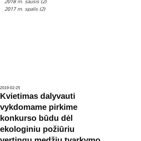
2018 m. sausis
(2)
2 įrašai
2017 m. spalis
(2)
2 įrašai
2019-02-25
Kvietimas dalyvauti
vykdomame pirkime
konkurso būdu dėl
ekologiniu požiūriu
vertingų medžių tvarkymo