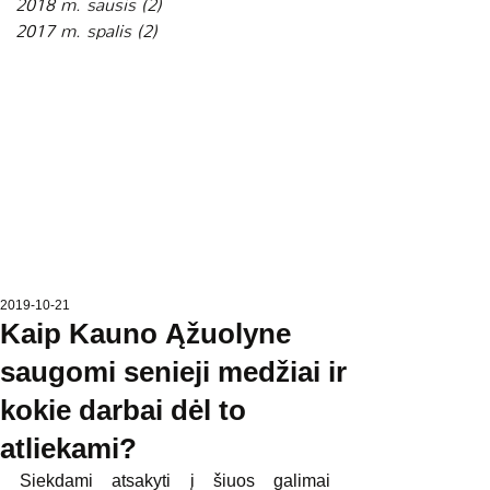
2018 m. sausis
(2)
2 įrašai
2017 m. spalis
(2)
2 įrašai
2019-10-21
Kaip Kauno Ąžuolyne
saugomi senieji medžiai ir
kokie darbai dėl to
atliekami?
Siekdami atsakyti į šiuos galimai 