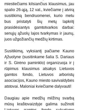
miestiečiams kilsiančius klausimus, jau 
spalio 26-ąją, 12 val., kviečiame į atvirą 
susitikimą bendruomenei, kurio metu 
bus pristatyti šių metų lapkritį 
prasidėsiantys gamtotvarkos darbai: 
senųjų ąžuolų lajos tvarkymas ir jaunų, 
juos užgožiančių medžių kirtimas.
Susitikimą, vyksiantį pačiame Kauno 
Ąžuolyne (susitinkame šalia S. Dariaus 
ir S. Girėno paminklo) organizuoja ir į 
rūpimus klausimus atsakys Lietuvos 
gamtos fondo, Lietuvos arboristų 
asociacijos, Kauno miesto savivaldybės 
atstovai. Maloniai kviečiame dalyvauti!
Daugiau apie medžių milžinų svarbą 
mūsų kraštovaizdyje galima sužinoti 
Lietuvos gamtos fondo sukurtame 