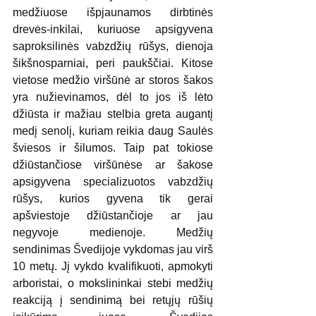
medžiuose išpjaunamos dirbtinės 
drevės-inkilai, kuriuose apsigyvena 
saproksilinės vabzdžių rūšys, dienoja 
šikšnosparniai, peri paukščiai. Kitose 
vietose medžio viršūnė ar storos šakos 
yra nužievinamos, dėl to jos iš lėto 
džiūsta ir mažiau stelbia greta augantį 
medį senolį, kuriam reikia daug Saulės 
šviesos ir šilumos. Taip pat tokiose 
džiūstančiose viršūnėse ar šakose 
apsigyvena specializuotos vabzdžių 
rūšys, kurios gyvena tik gerai 
apšviestoje džiūstančioje ar jau 
negyvoje medienoje. Medžių 
sendinimas Švedijoje vykdomas jau virš 
10 metų. Jį vykdo kvalifikuoti, apmokyti 
arboristai, o mokslininkai stebi medžių 
reakciją į sendinimą bei retųjų rūšių 