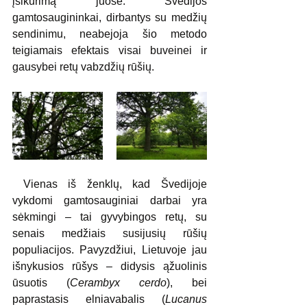
įsikūrimą juose. Švedijos 
gamtosaugininkai, dirbantys su medžių 
sendinimu, neabejoja šio metodo 
teigiamais efektais visai buveinei ir 
gausybei retų vabzdžių rūšių. 
 Vienas iš ženklų, kad Švedijoje 
vykdomi gamtosauginiai darbai yra 
sėkmingi – tai gyvybingos retų, su 
senais medžiais susijusių rūšių 
populiacijos. Pavyzdžiui, Lietuvoje jau 
išnykusios rūšys – didysis ąžuolinis 
ūsuotis (
Cerambyx cerdo
), bei 
paprastasis elniavabalis (
Lucanus 