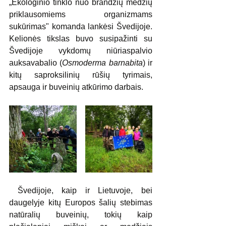
„Ekologinio tinklo nuo brandžių medžių 
priklausomiems organizmams 
sukūrimas" komanda lankėsi Švedijoje. 
Kelionės tikslas buvo susipažinti su 
Švedijoje vykdomų niūriaspalvio 
auksavabalio (
Osmoderma barnabita
) ir 
kitų saproksilinių rūšių tyrimais, 
apsauga ir buveinių atkūrimo darbais. 
 Švedijoje, kaip ir Lietuvoje, bei 
daugelyje kitų Europos šalių stebimas 
natūralių buveinių, tokių kaip 