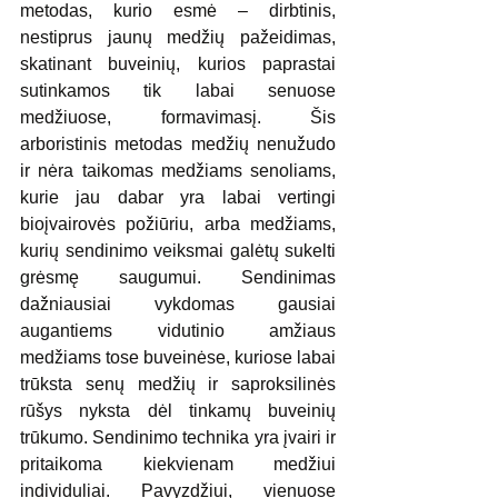
metodas, kurio esmė – dirbtinis, 
nestiprus jaunų medžių pažeidimas, 
skatinant buveinių, kurios paprastai 
sutinkamos tik labai senuose 
medžiuose, formavimasį. Šis 
arboristinis metodas medžių nenužudo 
ir nėra taikomas medžiams senoliams, 
kurie jau dabar yra labai vertingi 
bioįvairovės požiūriu, arba medžiams, 
kurių sendinimo veiksmai galėtų sukelti 
grėsmę saugumui. Sendinimas 
dažniausiai vykdomas gausiai 
augantiems vidutinio amžiaus 
medžiams tose buveinėse, kuriose labai 
trūksta senų medžių ir saproksilinės 
rūšys nyksta dėl tinkamų buveinių 
trūkumo. Sendinimo technika yra įvairi ir 
pritaikoma kiekvienam medžiui 
individuliai. Pavyzdžiui, vienuose 