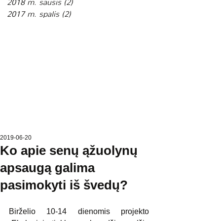
2018 m. sausis
(2)
2 įrašai
2017 m. spalis
(2)
2 įrašai
2019-06-20
Ko apie senų ąžuolynų
apsaugą galima
pasimokyti iš švedų?
Birželio 10-14 dienomis projekto 