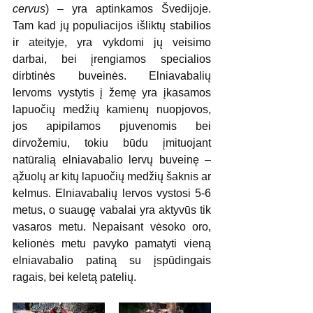
cervus
) – yra aptinkamos Švedijoje. 
Tam kad jų populiacijos išliktų stabilios 
ir ateityje, yra vykdomi jų veisimo 
darbai, bei įrengiamos specialios 
dirbtinės buveinės. Elniavabalių 
lervoms vystytis į žemę yra įkasamos 
lapuočių medžių kamienų nuopjovos, 
jos apipilamos pjuvenomis bei 
dirvožemiu, tokiu būdu įmituojant 
natūralią elniavabalio lervų buveinę – 
ąžuolų ar kitų lapuočių medžių šaknis ar 
kelmus. Elniavabalių lervos vystosi 5-6 
metus, o suaugę vabalai yra aktyvūs tik 
vasaros metu. Nepaisant vėsoko oro, 
kelionės metu pavyko pamatyti vieną 
elniavabalio patiną su įspūdingais 
ragais, bei keletą patelių. 