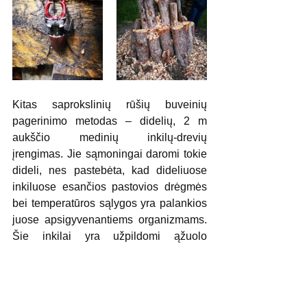
Kitas saprokslinių rūšių buveinių 
pagerinimo metodas – didelių, 2 m 
aukščio medinių inkilų-drevių 
įrengimas. Jie sąmoningai daromi tokie 
dideli, nes pastebėta, kad dideliuose 
inkiluose esančios pastovios drėgmės 
bei temperatūros sąlygos yra palankios 
juose apsigyvenantiems organizmams. 
Šie inkilai yra užpildomi ąžuolo 
pjuvenomis bei lapais ir pastatomi tose 
teritorijose, kur trūksta natūralių 
buveinių jautrioms vabalų rūšims.