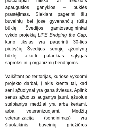
plačialapiai miškai ar medžiais 
apaugusios ganyklos – būklės 
prastėjimas. Siekiant pagerinti šių 
buveinių bei jose gyvenančių rūšių 
būklę, Švedijos gamtosaugininkai 
vykdo projektą 
LIFE Bridging the Gap
, 
kurio tikslas yra pagerinti 30-ties 
pietryčių Švedijos senųjų ąžuolynų 
būklę, atkurti palankias sąlygas 
saproksilinių organizmų bendrijoms.
Vaikštant po teritorijas, kuriose vykdomi 
projekto darbai, į akis krenta tai, kad 
seni ąžuolynai yra gana šviesūs. Aplink 
senus ąžuolus augantys jauni, ąžuolus 
stelbiantys medžiai yra arba kertami, 
arba veteranizuojami. Medžių 
veteranizacija (sendinimas) yra 
šiuolaikinis buveinių priežiūros 