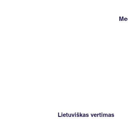
Med
A
Lietuviškas vertimas