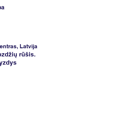
ba
entras, Latvija
zdžių rūšis.
vyzdys