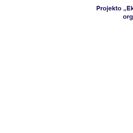
Projekto „E
org