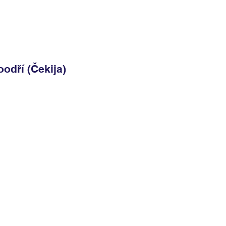
oodří (Čekija)