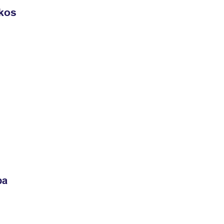
kos
ba