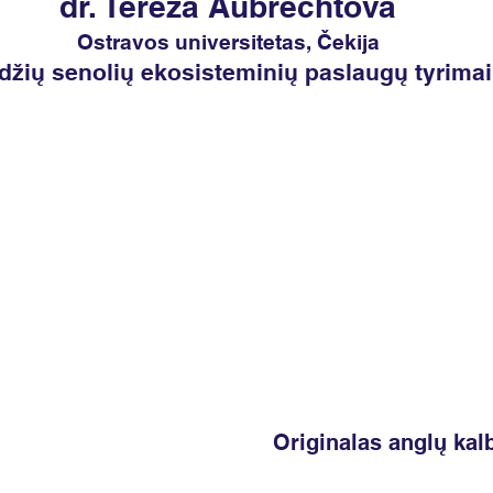
dr. Tereza Aubrechtová
Alvydas Gintaras
Ostravos universitetas, Čekija
Lietuvos gamtos fondas
žių senolių ekosisteminių paslaugų tyrimai
1 – greitkelis niūriaspalviui auksavabaliui
Originalas anglų kal