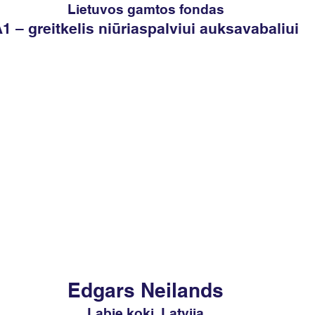
Lietuvos gamtos fondas
1 – greitkelis niūriaspalviui auksavabaliui
Edgars Neilands
Labie koki, Latvija