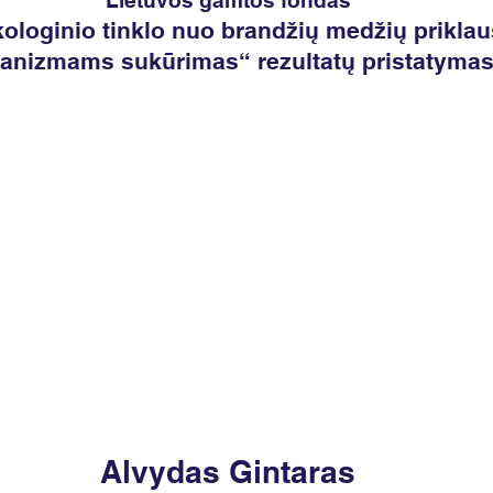
Lietuvos gamtos fondas
kologinio tinklo nuo brandžių medžių prikl
anizmams sukūrimas“ rezultatų pristatyma
Alvydas Gintaras