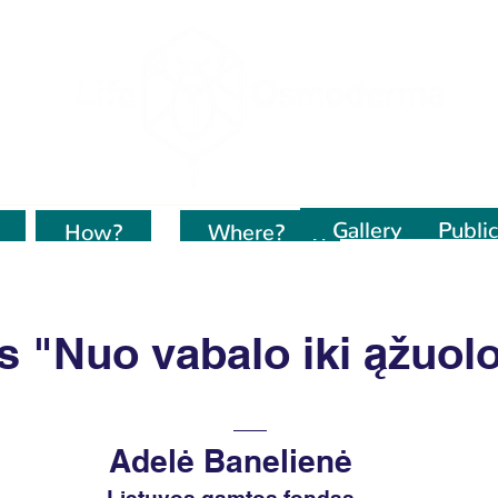
Gallery
Public
How?
Kur dirbame?
Where?
s "Nuo vabalo iki ąžuol
Adelė Banelienė