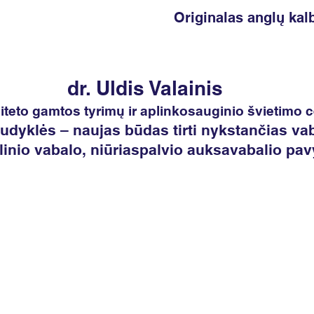
Originalas anglų kal
dr. Uldis Valainis
iteto gamtos tyrimų ir aplinkosauginio švietimo c
dyklės – naujas būdas tirti nykstančias vab
linio vabalo, niūriaspalvio auksavabalio pa