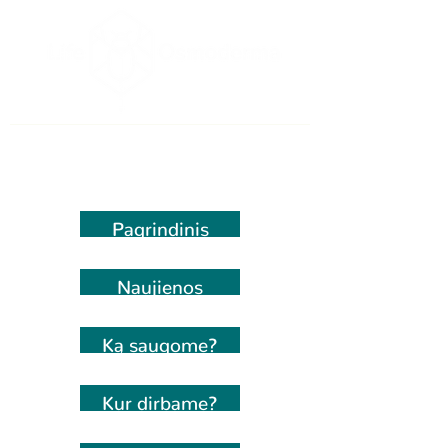
Pagrindinis
Naujienos
Ką saugome?
Kur dirbame?