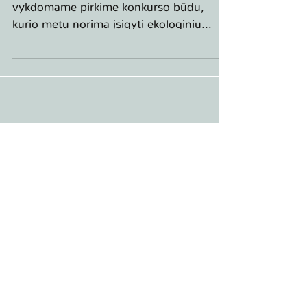
vykdomame pirkime konkurso būdu,
kurio metu norima įsigyti ekologiniu
požiūriu vertingų medžių...
Už šio tinklalapio turinį atsako tik jo autoriai. Jo
turinys nebūtinai atspindi Europos Sąjungos
nuomonę. Nei Europos klimato, infrastruktūros ir
aplinkos vykdomoji įstaiga (CINEA), nei Europos
Komisija nėra atsakingos už jame teikiamos
informacijos panaudojimą.
The sole responsibility for the content of this
webpage,lies with the authors. It does not
necessarily reflect the opinion of the European
Union. Neither the CINEA nor the European