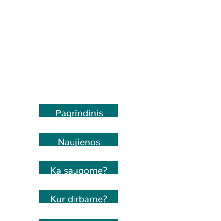
Pagrindinis
Naujienos
Ką saugome?
Kur dirbame?