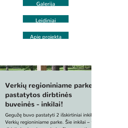
Galerija
Leidiniai
Apie projektą
Verkių regioniniame parke
pastatytos dirbtinės
buveinės - inkilai!
Gegužę buvo pastatyti 2 išskirtiniai inkilai
Verkių regioniniame parke. Šie inkilai – tai
dirbtinės drevės, padedančios spręsti