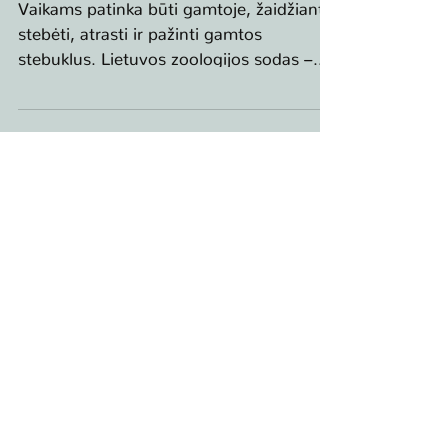
Vaikams patinka būti gamtoje, žaidžiant
stebėti, atrasti ir pažinti gamtos
stebuklus. Lietuvos zoologijos sodas –
būtent ta vieta, kur...
Už šio tinklalapio turinį atsako tik jo autoriai. Jo
turinys nebūtinai atspindi Europos Sąjungos
nuomonę. Nei Europos klimato, infrastruktūros ir
aplinkos vykdomoji įstaiga (CINEA), nei Europos
Komisija nėra atsakingos už jame teikiamos
informacijos panaudojimą.
The sole responsibility for the content of this
webpage,lies with the authors. It does not
necessarily reflect the opinion of the European