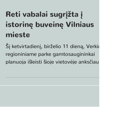
Reti vabalai sugrįžta į
istorinę buveinę Vilniaus
mieste
Šį ketvirtadienį, birželio 11 dieną, Verkių
regioniniame parke gamtosaugininkai
planuoja išleisti šioje vietovėje anksčiau
gyvenusius,...
Už šio tinklalapio turinį atsako tik jo autoriai. Jo
turinys nebūtinai atspindi Europos Sąjungos
nuomonę. Nei Europos klimato, infrastruktūros ir
aplinkos vykdomoji įstaiga (CINEA), nei Europos
Komisija nėra atsakingos už jame teikiamos
informacijos panaudojimą.