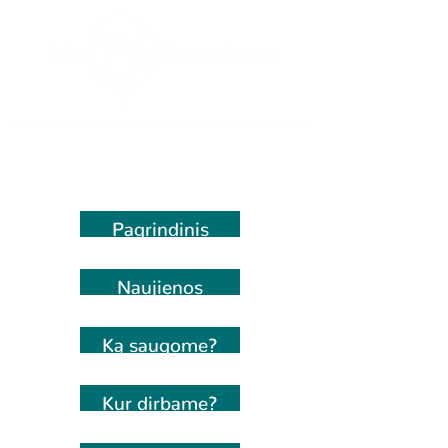
Pagrindinis
Naujienos
Ką saugome?
Kur dirbame?