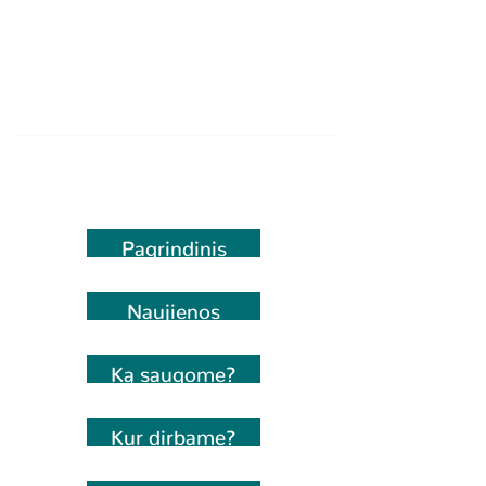
Pagrindinis
Naujienos
Ką saugome?
Kur dirbame?