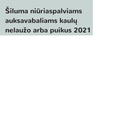
Šiluma niūriaspalviams
auksavabaliams kaulų
nelaužo arba puikus 2021
m. tyrimų sezonas
Lietuvos hidrometeorologijos tarnybos
duomenimis, 2021 metų liepa buvo
karščiausias mėnuo nuo 1961-ųjų.
Vidutinė oro temperatūra...
Už šio tinklalapio turinį atsako tik jo autoriai. Jo
turinys nebūtinai atspindi Europos Sąjungos
nuomonę. Nei Europos klimato, infrastruktūros ir
aplinkos vykdomoji įstaiga (CINEA), nei Europos