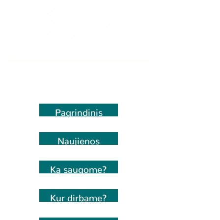
Pagrindinis
Naujienos
Ką saugome?
Kur dirbame?