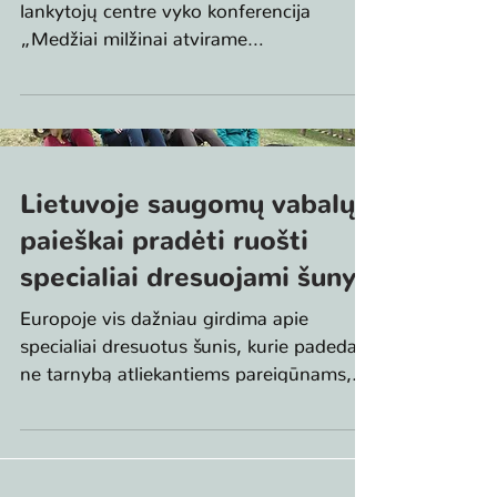
lankytojų centre vyko konferencija
„Medžiai milžinai atvirame
kraštovaizdyje“. Pagrindiniai...
Lietuvoje saugomų vabalų
paieškai pradėti ruošti
specialiai dresuojami šunys
Europoje vis dažniau girdima apie
specialiai dresuotus šunis, kurie padeda
ne tarnybą atliekantiems pareigūnams,
bet ir gamtininkams...