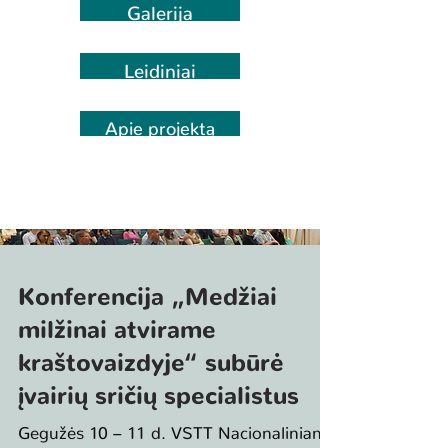
Galerija
Leidiniai
Apie projektą
Konferencija „Medžiai
milžinai atvirame
kraštovaizdyje“ subūrė
įvairių sričių specialistus
Gegužės 10 – 11 d. VSTT Nacionaliniame