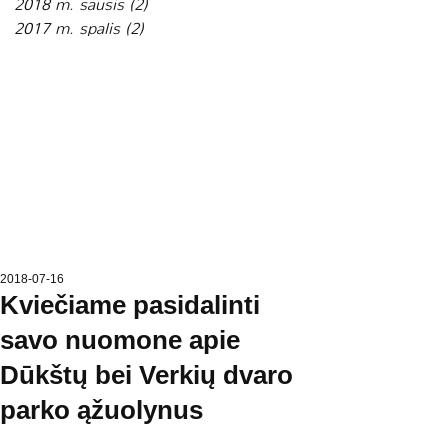
2018 m. sausis
(2)
2 įrašai
2017 m. spalis
(2)
2 įrašai
2018-07-16
Kviečiame pasidalinti
savo nuomone apie
Dūkštų bei Verkių dvaro
parko ąžuolynus