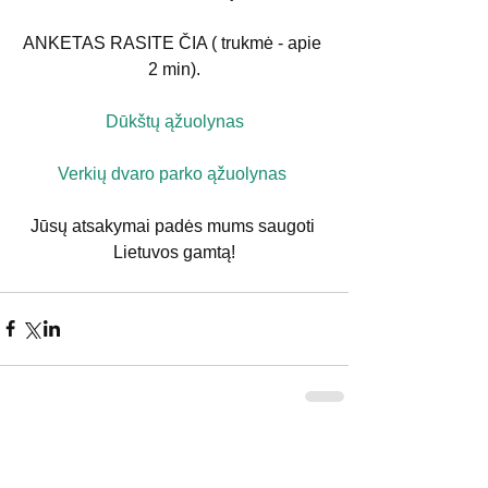
ANKETAS RASITE ČIA ( trukmė - apie 
2 min).
Dūkštų ąžuolynas
Verkių dvaro parko ąžuolynas 
Jūsų atsakymai padės mums saugoti 
Lietuvos gamtą!
Komentarai