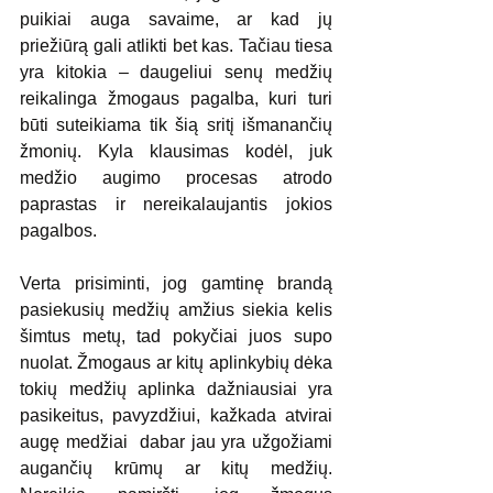
puikiai auga savaime, ar kad jų 
priežiūrą gali atlikti bet kas. Tačiau tiesa 
yra kitokia – daugeliui senų medžių 
reikalinga žmogaus pagalba, kuri turi 
būti suteikiama tik šią sritį išmanančių 
žmonių. Kyla klausimas kodėl, juk 
medžio augimo procesas atrodo 
paprastas ir nereikalaujantis jokios 
pagalbos.
Verta prisiminti, jog gamtinę brandą 
pasiekusių medžių amžius siekia kelis 
šimtus metų, tad pokyčiai juos supo 
nuolat. Žmogaus ar kitų aplinkybių dėka 
tokių medžių aplinka dažniausiai yra 
pasikeitus, pavyzdžiui, kažkada atvirai 
augę medžiai  dabar jau yra užgožiami 
augančių krūmų ar kitų medžių. 