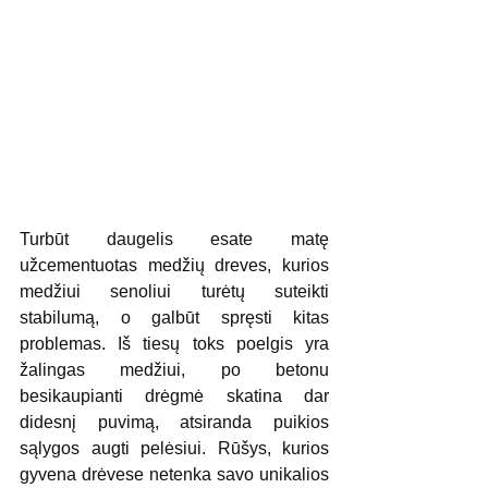
Turbūt daugelis esate matę 
užcementuotas medžių dreves, kurios 
medžiui senoliui turėtų suteikti 
stabilumą, o galbūt spręsti kitas 
problemas. Iš tiesų toks poelgis yra 
žalingas medžiui, po betonu 
besikaupianti drėgmė skatina dar 
didesnį puvimą, atsiranda puikios 
sąlygos augti pelėsiui. Rūšys, kurios 
gyvena drėvese netenka savo unikalios 