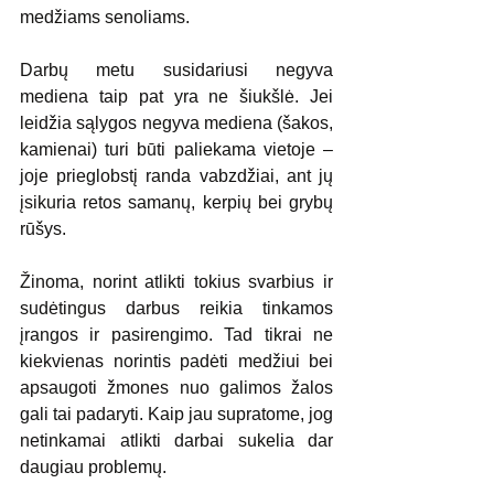
medžiams senoliams. 
Darbų metu susidariusi negyva 
mediena taip pat yra ne šiukšlė. Jei 
leidžia sąlygos negyva mediena (šakos, 
kamienai) turi būti paliekama vietoje – 
joje prieglobstį randa vabzdžiai, ant jų 
įsikuria retos samanų, kerpių bei grybų 
rūšys.
Žinoma, norint atlikti tokius svarbius ir 
sudėtingus darbus reikia tinkamos 
įrangos ir pasirengimo. Tad tikrai ne 
kiekvienas norintis padėti medžiui bei 
apsaugoti žmones nuo galimos žalos 
gali tai padaryti. Kaip jau supratome, jog 
netinkamai atlikti darbai sukelia dar 
daugiau problemų.