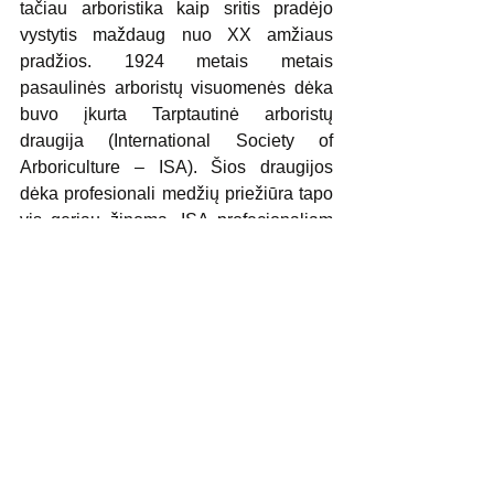
tačiau arboristika kaip sritis pradėjo 
vystytis maždaug nuo XX amžiaus 
pradžios. 1924 metais metais 
pasaulinės arboristų visuomenės dėka 
buvo įkurta Tarptautinė arboristų 
draugija (International Society of 
Arboriculture – ISA). Šios draugijos 
dėka profesionali medžių priežiūra tapo 
vis geriau žinoma. ISA profecionaliam 
arboristui gali suteikti  medžių rizikos 
vertinimo kvalifikaciją (ISA TRAQ).