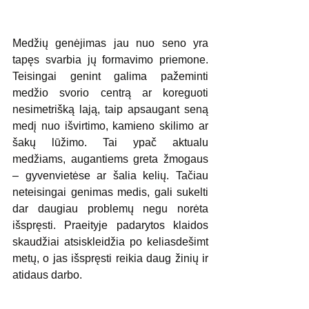
Medžių genėjimas jau nuo seno yra 
tapęs svarbia jų formavimo priemone. 
Teisingai genint galima pažeminti 
medžio svorio centrą ar koreguoti 
nesimetrišką lają, taip apsaugant seną 
medį nuo išvirtimo, kamieno skilimo ar 
šakų lūžimo. Tai ypač aktualu 
medžiams, augantiems greta žmogaus 
– gyvenvietėse ar šalia kelių. Tačiau 
neteisingai genimas medis, gali sukelti 
dar daugiau problemų negu norėta 
išspręsti. Praeityje padarytos klaidos 
skaudžiai atsiskleidžia po keliasdešimt 
metų, o jas išspręsti reikia daug žinių ir 
atidaus darbo.