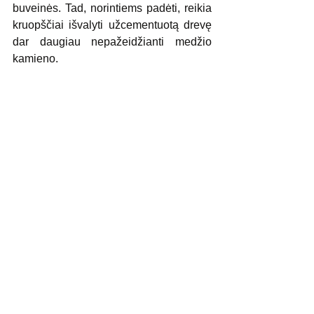
buveinės. Tad, norintiems padėti, reikia 
kruopščiai išvalyti užcementuotą drevę 
dar daugiau nepažeidžianti medžio 
kamieno. 