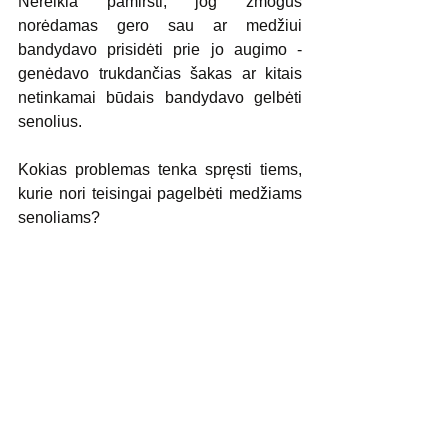
Nereikia pamiršti, jog žmogus 
norėdamas gero sau ar medžiui 
bandydavo prisidėti prie jo augimo - 
genėdavo trukdančias šakas ar kitais 
netinkamai būdais bandydavo gelbėti 
senolius.
Kokias problemas tenka spręsti tiems, 
kurie nori teisingai pagelbėti medžiams 
senoliams? 