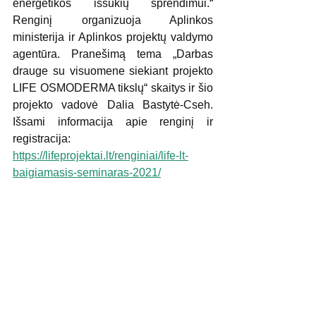
energetikos iššūkių sprendimui.“ 
Renginį organizuoja Aplinkos 
ministerija ir Aplinkos projektų valdymo 
agentūra. Pranešimą tema „Darbas 
drauge su visuomene siekiant projekto 
LIFE OSMODERMA tikslų“ skaitys ir šio 
projekto vadovė Dalia Bastytė-Cseh. 
Išsami informacija apie renginį ir 
registracija:
https://lifeprojektai.lt/renginiai/life-lt-
baigiamasis-seminaras-2021/